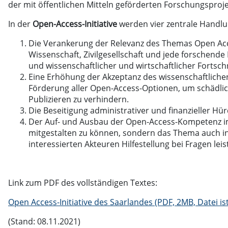
der mit öffentlichen Mitteln geförderten Forschungsproje
In der
Open-Access-Initiative
werden vier zentrale Handlu
Die Verankerung der Relevanz des Themas Open Acc
Wissenschaft, Zivilgesellschaft und jede forschend
und wissenschaftlicher und wirtschaftlicher Fortsch
Eine Erhöhung der Akzeptanz des wissenschaftlichen
Förderung aller Open-Access-Optionen, um schädlic
Publizieren zu verhindern.
Die Beseitigung administrativer und finanzieller H
Der Auf- und Ausbau der Open-Access-Kompetenz im
mitgestalten zu können, sondern das Thema auch in 
interessierten Akteuren Hilfestellung bei Fragen lei
Link zum PDF des vollständigen Textes:
Open Access-Initiative des Saarlandes (PDF, 2MB, Datei ist
(Stand: 08.11.2021)