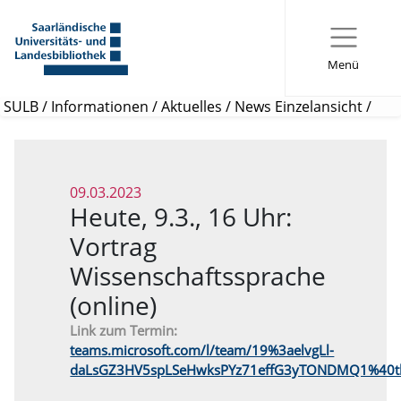
Menü
SULB
/
Informationen
/
Aktuelles
/
News Einzelansicht
/
09.03.2023
Heute, 9.3., 16 Uhr:
Vortrag
Wissenschaftssprache
(online)
Link zum Termin:
teams.microsoft.com/l/team/19%3aelvgLl-
daLsGZ3HV5spLSeHwksPYz71effG3yTONDMQ1%40thre