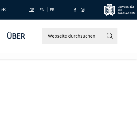
DE
EN
FR
 UdS
ÜBER