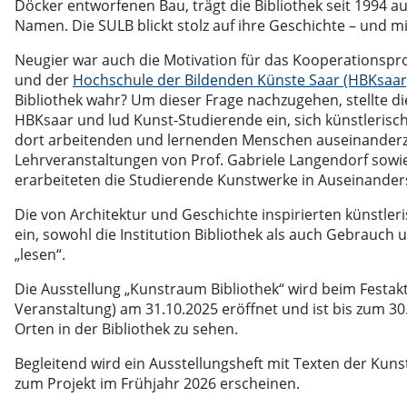
Döcker entworfenen Bau, trägt die Bibliothek seit 1994 a
Namen. Die SULB blickt stolz auf ihre Geschichte – und mi
Neugier war auch die Motivation für das Kooperationspr
und der
Hochschule der Bildenden Künste Saar (HBKsaar
Bibliothek wahr? Um dieser Frage nachzugehen, stellte d
HBKsaar und lud Kunst-Studierende ein, sich künstleris
dort arbeitenden und lernenden Menschen auseinanderz
Lehrveranstaltungen von Prof. Gabriele Langendorf sowi
erarbeiteten die Studierende Kunstwerke in Auseinanders
Die von Architektur und Geschichte inspirierten künstle
ein, sowohl die Institution Bibliothek als auch Gebrauc
„lesen“.
Die Ausstellung „Kunstraum Bibliothek“ wird beim Festak
Veranstaltung) am 31.10.2025 eröffnet und ist bis zum 
Orten in der Bibliothek zu sehen.
Begleitend wird ein Ausstellungsheft mit Texten der Kuns
zum Projekt im Frühjahr 2026 erscheinen.