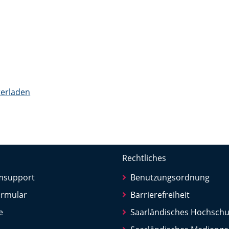
erladen
Rechtliches
rmsupport
Benutzungsordnung
ormular
Barrierefreiheit
e
Saarländisches Hochschu