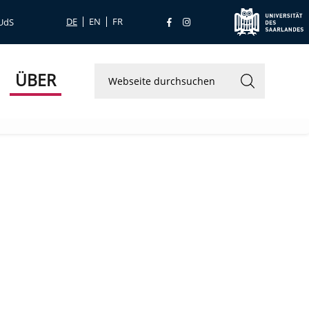
DE
EN
FR
 UdS
ÜBER